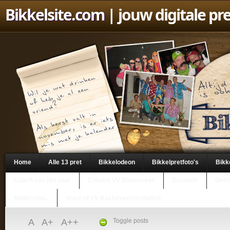
Bikkelsite.com
| jouw digitale pr
Home
Alle 13 pret
Bikkelodeon
Bikkelpretfoto's
Bikk
Coach van het Jaar
Column VV Bakkeveen
Dreamer
Geen
Mailen met..
Voice of VV Bakkeveen (column)
A
A+
A++
Toggle posts