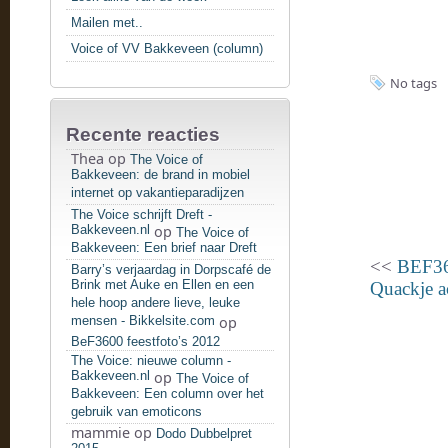
Mailen met..
Voice of VV Bakkeveen (column)
No tags
Recente reacties
Thea
op
The Voice of
Bakkeveen: de brand in mobiel
internet op vakantieparadijzen
The Voice schrijft Dreft -
Bakkeveen.nl
op
The Voice of
Bakkeveen: Een brief naar Dreft
<<
BEF360
Barry’s verjaardag in Dorpscafé de
Brink met Auke en Ellen en een
Quackje 
hele hoop andere lieve, leuke
mensen - Bikkelsite.com
op
BeF3600 feestfoto’s 2012
The Voice: nieuwe column -
Bakkeveen.nl
op
The Voice of
Bakkeveen: Een column over het
gebruik van emoticons
mammie
op
Dodo Dubbelpret