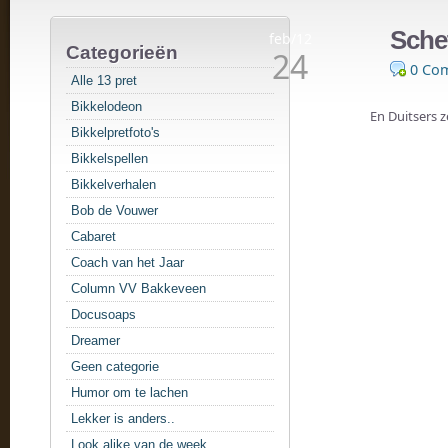
Schet
feb/12
Categorieën
24
0 Co
Alle 13 pret
Bikkelodeon
En Duitsers z
Bikkelpretfoto's
Bikkelspellen
Bikkelverhalen
Bob de Vouwer
Cabaret
Coach van het Jaar
Column VV Bakkeveen
Docusoaps
Dreamer
Geen categorie
Humor om te lachen
Lekker is anders..
Look alike van de week