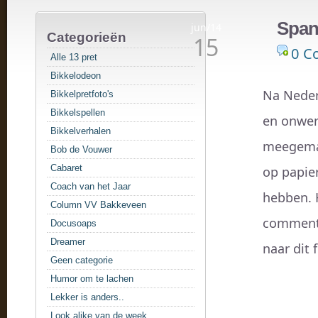
Span
jun/14
Categorieën
15
0 C
Alle 13 pret
Bikkelodeon
Na Neder
Bikkelpretfoto's
Bikkelspellen
en onwerk
Bikkelverhalen
meegemaa
Bob de Vouwer
Cabaret
op papie
Coach van het Jaar
hebben. 
Column VV Bakkeveen
commenta
Docusoaps
Dreamer
naar dit 
Geen categorie
Humor om te lachen
Lekker is anders..
Look alike van de week