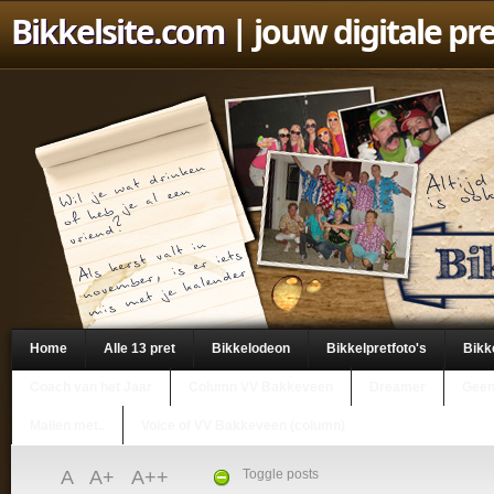
Bikkelsite.com
| jouw digitale pr
Home
Alle 13 pret
Bikkelodeon
Bikkelpretfoto's
Bikk
Coach van het Jaar
Column VV Bakkeveen
Dreamer
Geen
Mailen met..
Voice of VV Bakkeveen (column)
A
A+
A++
Toggle posts