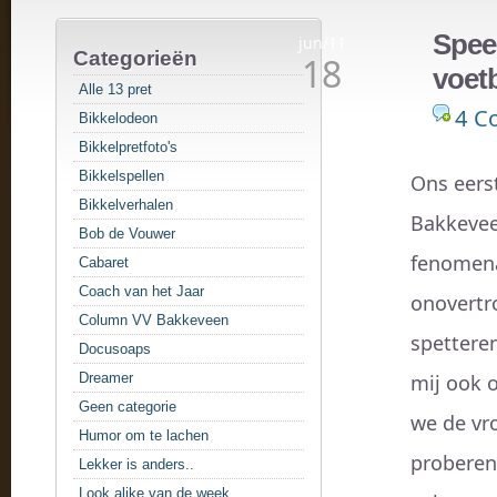
Speec
jun/11
Categorieën
18
voet
Alle 13 pret
4 C
Bikkelodeon
Bikkelpretfoto's
Bikkelspellen
Ons eers
Bikkelverhalen
Bakkeveen
Bob de Vouwer
fenomena
Cabaret
Coach van het Jaar
onovertro
Column VV Bakkeveen
spettere
Docusoaps
Dreamer
mij ook o
Geen categorie
we de vr
Humor om te lachen
proberen
Lekker is anders..
Look alike van de week