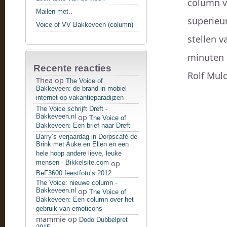
column v
Mailen met..
superieu
Voice of VV Bakkeveen (column)
stellen 
minuten 
Recente reacties
Rolf Muld
Thea
op
The Voice of
Bakkeveen: de brand in mobiel
internet op vakantieparadijzen
The Voice schrijft Dreft -
Bakkeveen.nl
op
The Voice of
Bakkeveen: Een brief naar Dreft
Barry’s verjaardag in Dorpscafé de
Brink met Auke en Ellen en een
hele hoop andere lieve, leuke
mensen - Bikkelsite.com
op
BeF3600 feestfoto’s 2012
The Voice: nieuwe column -
Bakkeveen.nl
op
The Voice of
Bakkeveen: Een column over het
gebruik van emoticons
mammie
op
Dodo Dubbelpret