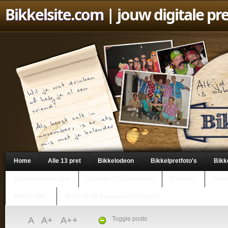
Bikkelsite.com
| jouw digitale pr
Home
Alle 13 pret
Bikkelodeon
Bikkelpretfoto's
Bikk
Coach van het Jaar
Column VV Bakkeveen
Dreamer
Geen
Mailen met..
Voice of VV Bakkeveen (column)
A
A+
A++
Toggle posts