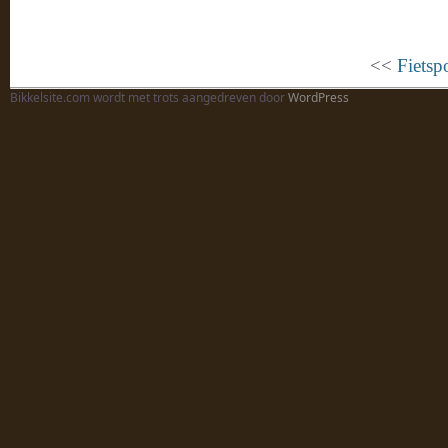
<<
Fietspo
Bikkelsite.com wordt met trots aangedreven door
WordPress