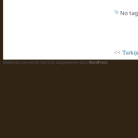
No tag
<<
Turkij
Bikkelsite.com wordt met trots aangedreven door
WordPress