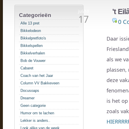
't Ei
jul/10
Categorieën
17
0 C
Alle 13 pret
Bikkelodeon
Daar iss
Bikkelpretfoto's
Bikkelspellen
Friesland
Bikkelverhalen
als we v
Bob de Vouwer
Cabaret
plassen,
Coach van het Jaar
deze vaka
Column VV Bakkeveen
fenomena
Docusoaps
Dreamer
is het op
Geen categorie
zoals vak
Humor om te lachen
HIERRRR
Lekker is anders..
Look alike van de week