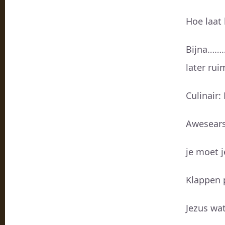
Hoe laat 
Bijna………
later ru
Culinair
Awesears
je moet j
Klappen p
Jezus wat