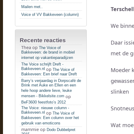
Mailen met..
Terschel
Voice of VV Bakkeveen (column)
We binne 
Recente reacties
Daar iss
Thea
op
The Voice of
met de gr
Bakkeveen: de brand in mobiel
internet op vakantieparadijzen
The Voice schrijft Dreft -
Bakkeveen.nl
op
Moeder k
The Voice of
Bakkeveen: Een brief naar Dreft
gewassen
Barry’s verjaardag in Dorpscafé de
Brink met Auke en Ellen en een
slinken
hele hoop andere lieve, leuke
mensen - Bikkelsite.com
op
BeF3600 feestfoto’s 2012
Snotneu
The Voice: nieuwe column -
Bakkeveen.nl
op
The Voice of
Bakkeveen: Een column over het
gebruik van emoticons
Wat moet
mammie
op
Dodo Dubbelpret