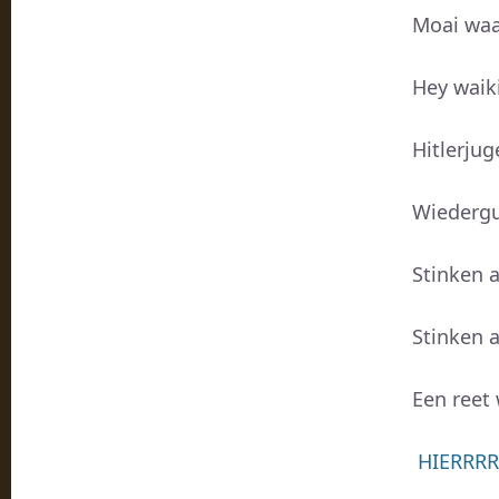
Moai waa
Hey waiki
Hitlerju
Wiederg
Stinken a
Stinken a
Een reet
HIERRR