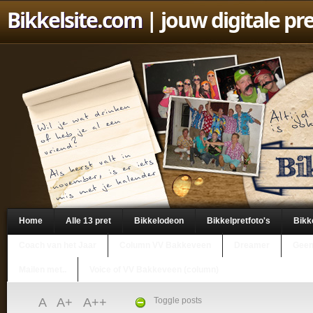
Bikkelsite.com
| jouw digitale pr
Home
Alle 13 pret
Bikkelodeon
Bikkelpretfoto's
Bikk
Coach van het Jaar
Column VV Bakkeveen
Dreamer
Geen
Mailen met..
Voice of VV Bakkeveen (column)
A
A+
A++
Toggle posts