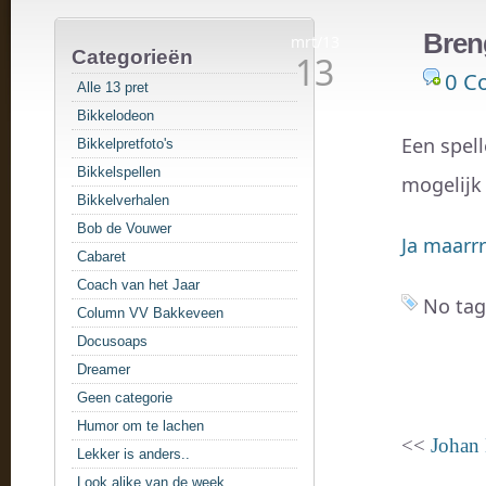
Breng
mrt/13
Categorieën
13
0 C
Alle 13 pret
Bikkelodeon
Een spell
Bikkelpretfoto's
Bikkelspellen
mogelijk
Bikkelverhalen
Bob de Vouwer
Ja maarrrr
Cabaret
Coach van het Jaar
No tag
Column VV Bakkeveen
Docusoaps
Dreamer
Geen categorie
Humor om te lachen
<<
Johan 
Lekker is anders..
Look alike van de week