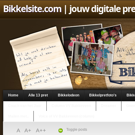
Bikkelsite.com
| jouw digitale pr
Home
Alle 13 pret
Bikkelodeon
Bikkelpretfoto's
Bikk
Coach van het Jaar
Column VV Bakkeveen
Dreamer
Geen
Mailen met..
Voice of VV Bakkeveen (column)
A
A+
A++
Toggle posts