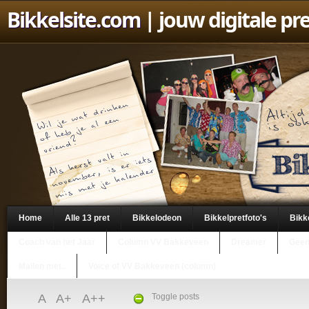
Bikkelsite.com
| jouw digitale pr
Home
Alle 13 pret
Bikkelodeon
Bikkelpretfoto's
Bikk
Coach van het Jaar
Column VV Bakkeveen
Dreamer
Geen
Mailen met..
Voice of VV Bakkeveen (column)
A
A+
A++
Toggle posts