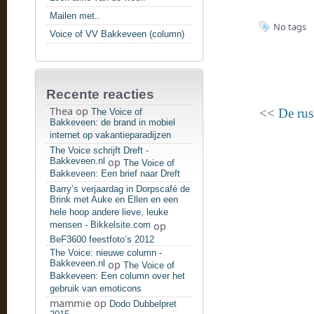
Mailen met..
No tags
Voice of VV Bakkeveen (column)
Recente reacties
Thea
op
<<
De rus
The Voice of
Bakkeveen: de brand in mobiel
internet op vakantieparadijzen
The Voice schrijft Dreft -
Bakkeveen.nl
op
The Voice of
Bakkeveen: Een brief naar Dreft
Barry’s verjaardag in Dorpscafé de
Brink met Auke en Ellen en een
hele hoop andere lieve, leuke
mensen - Bikkelsite.com
op
BeF3600 feestfoto’s 2012
The Voice: nieuwe column -
Bakkeveen.nl
op
The Voice of
Bakkeveen: Een column over het
gebruik van emoticons
mammie
op
Dodo Dubbelpret