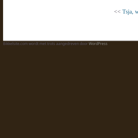
<<
Tsja, 
Bikkelsite.com wordt met trots aangedreven door
WordPress