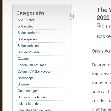
The 
nov/11
Categorieën
9
2011
Alle 13 pret
0 C
Bikkelodeon
Bikkelpretfoto's
Bakke
Bikkelspellen
Bikkelverhalen
Over juic
Bob de Vouwer
Cabaret
Daarvoor 
Coach van het Jaar
Column VV Bakkeveen
mij gewel
Docusoaps
mensen e
Dreamer
sneu ach
Geen categorie
Humor om te lachen
zonder da
Lekker is anders..
niet hel
Look alike van de week