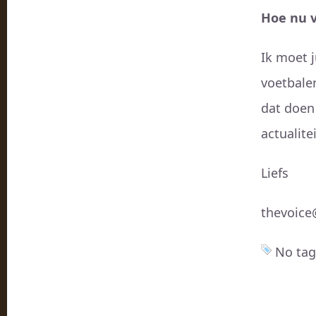
Hoe nu 
Ik moet j
voetbale
dat doen
actualite
Liefs
thevoice
No tag