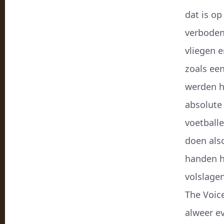
dat is o
verboden
vliegen 
zoals een
werden he
absolute
voetballe
doen also
handen h
volslage
The Voic
alweer e