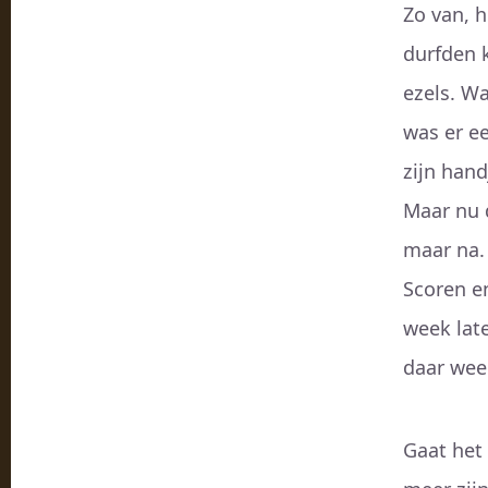
Zo van, h
durfden k
ezels. Wa
was er e
zijn hand
Maar nu 
maar na. 
Scoren en
week late
daar weer
Gaat het