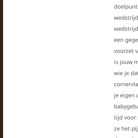
doelpunt 
wedstrijd
wedstrij
een gege
voorzet v
is jouw 
wie je d
cornervla
je eigen
babygeba
tijd voor
ze het pi