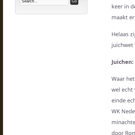
keer in d
maakt er
Helaas zi
juichwet
Juichen
Waar het 
wel echt 
einde ech
WK Nederl
minachte
door Rom