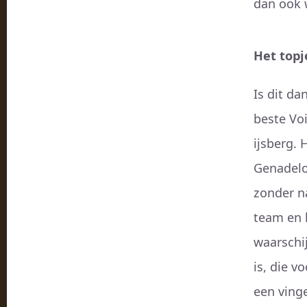
dan ook 
Het topj
Is dit da
beste Voi
ijsberg.
Genadelo
zonder n
team en h
waarschij
is, die v
een ving