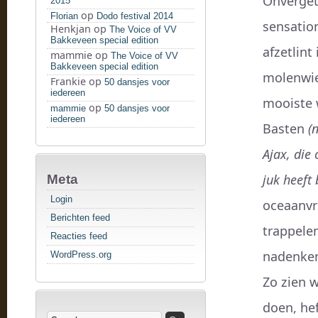
Onvergete
2015
op
Florian
Dodo festival 2014
sensatio
Henkjan
op
The Voice of VV
Bakkeveen special edition
afzetlint
mammie
op
The Voice of VV
Bakkeveen special edition
molenwie
Frankie
op
50 dansjes voor
iedereen
mooiste 
op
mammie
50 dansjes voor
iedereen
Basten
(
Ajax, die
juk heeft 
Meta
Login
oceaanvr
Berichten feed
trappelen
Reacties feed
nadenken
WordPress.org
Zo zien w
doen, he