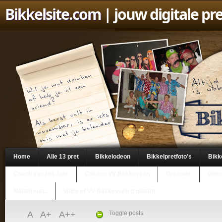
Bikkelsite.com
| jouw digitale pr
Home
Alle 13 pret
Bikkelodeon
Bikkelpretfoto's
Bikk
Coach van het Jaar
Column VV Bakkeveen
Dreamer
Geen
Mailen met..
Voice of VV Bakkeveen (column)
A
A+
A++
Toggle posts