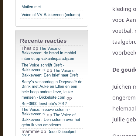
Mailen met..
kleding o
Voice of VV Bakkeveen (column)
voor. Aan
voetbal, 
Recente reacties
taalgebru
Thea
op
The Voice of
voorbeeld
Bakkeveen: de brand in mobiel
internet op vakantieparadijzen
The Voice schrijft Dreft -
De goud
Bakkeveen.nl
op
The Voice of
Bakkeveen: Een brief naar Dreft
Barry’s verjaardag in Dorpscafé de
Juichen 
Brink met Auke en Ellen en een
hele hoop andere lieve, leuke
ongeremd
mensen - Bikkelsite.com
op
BeF3600 feestfoto’s 2012
helemaal
The Voice: nieuwe column -
Bakkeveen.nl
op
The Voice of
jullie ge
Bakkeveen: Een column over het
gebruik van emoticons
mammie
op
Dodo Dubbelpret