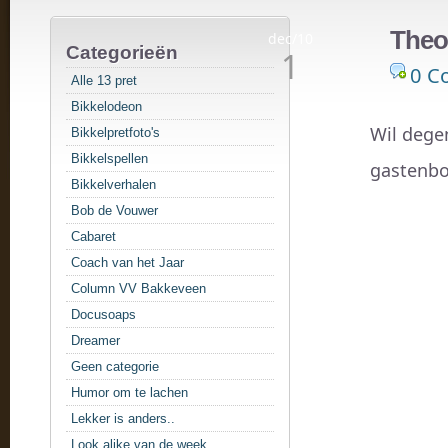
Theo
dec/10
Categorieën
1
0 C
Alle 13 pret
Bikkelodeon
Wil dege
Bikkelpretfoto's
Bikkelspellen
gastenboe
Bikkelverhalen
Bob de Vouwer
Cabaret
Coach van het Jaar
Column VV Bakkeveen
Docusoaps
Dreamer
Geen categorie
Humor om te lachen
Lekker is anders..
Look alike van de week