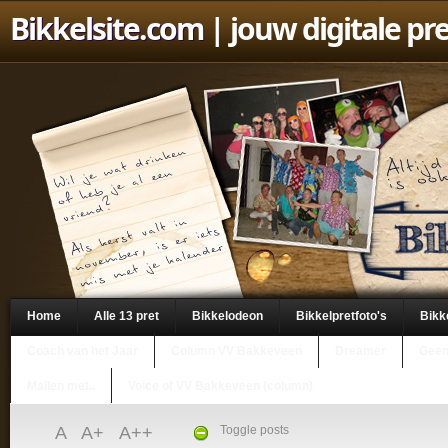
Bikkelsite.com
| jouw digitale pr
Home
Alle 13 pret
Bikkelodeon
Bikkelpretfoto's
Bikk
Coach van het Jaar
Column VV Bakkeveen
Dreamer
Geen
Mailen met..
Voice of VV Bakkeveen (column)
A
A+
A++
Toggle posts