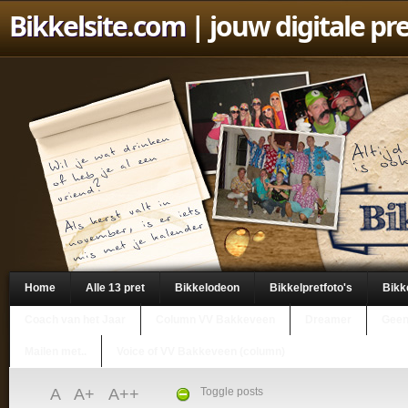
Bikkelsite.com
| jouw digitale pr
Home
Alle 13 pret
Bikkelodeon
Bikkelpretfoto's
Bikk
Coach van het Jaar
Column VV Bakkeveen
Dreamer
Geen
Mailen met..
Voice of VV Bakkeveen (column)
A
A+
A++
Toggle posts