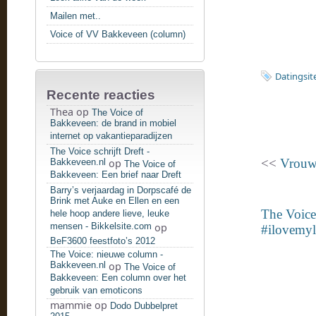
Mailen met..
Voice of VV Bakkeveen (column)
Datingsit
Recente reacties
Thea
op
The Voice of
Bakkeveen: de brand in mobiel
internet op vakantieparadijzen
The Voice schrijft Dreft -
<<
Vrouwe
Bakkeveen.nl
op
The Voice of
Bakkeveen: Een brief naar Dreft
Barry’s verjaardag in Dorpscafé de
Brink met Auke en Ellen en een
The Voice
hele hoop andere lieve, leuke
mensen - Bikkelsite.com
op
#ilovemyl
BeF3600 feestfoto’s 2012
The Voice: nieuwe column -
Bakkeveen.nl
op
The Voice of
Bakkeveen: Een column over het
gebruik van emoticons
mammie
op
Dodo Dubbelpret