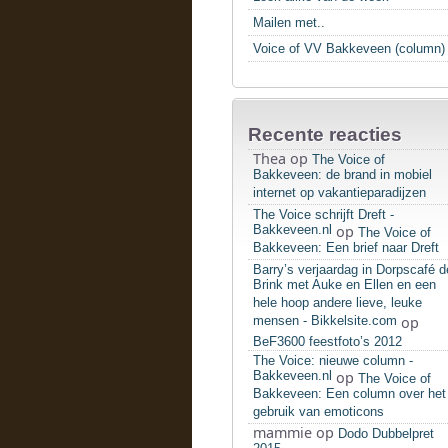
Mailen met..
Voice of VV Bakkeveen (column)
Recente reacties
Thea
op
The Voice of
Bakkeveen: de brand in mobiel
internet op vakantieparadijzen
The Voice schrijft Dreft -
Bakkeveen.nl
op
The Voice of
Bakkeveen: Een brief naar Dreft
Barry’s verjaardag in Dorpscafé d
Brink met Auke en Ellen en een
hele hoop andere lieve, leuke
mensen - Bikkelsite.com
op
BeF3600 feestfoto’s 2012
The Voice: nieuwe column -
Bakkeveen.nl
op
The Voice of
Bakkeveen: Een column over het
gebruik van emoticons
mammie
op
Dodo Dubbelpret