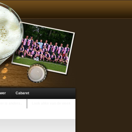
uwer
Cabaret
er is anders..
Look alike van de week