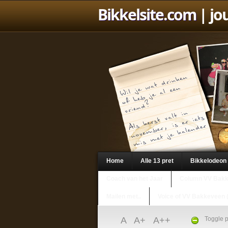
Bikkelsite.com
| jo
Home
Alle 13 pret
Bikkelodeon
Coach van het Jaar
Column VV Bak
Mailen met..
Voice of VV Bakkeveen 
A
A+
A++
Toggle p