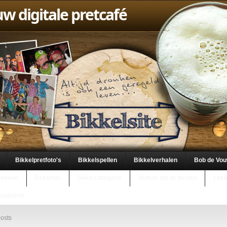
uw digitale pretcafé
Bikkelpretfoto's
Bikkelspellen
Bikkelverhalen
Bob de Vo
keveen
Dreamer
Geen categorie
Humor om te lachen
Lekk
(column)
osts