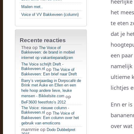
heerlijke
Mailen met..
het meest
Voice of VV Bakkeveen (column)
te eten 
dat je he
Recente reacties
hoogtepun
Thea
op
The Voice of
Bakkeveen: de brand in mobiel
een paar 
internet op vakantieparadijzen
The Voice schrijft Dreft -
namelijk 
Bakkeveen.nl
op
The Voice of
Bakkeveen: Een brief naar Dreft
ultieme k
Barry’s verjaardag in Dorpscafé de
Brink met Auke en Ellen en een
lichtjes 
hele hoop andere lieve, leuke
mensen - Bikkelsite.com
op
BeF3600 feestfoto’s 2012
Enn er is 
The Voice: nieuwe column -
Bakkeveen.nl
op
The Voice of
bananen
Bakkeveen: Een column over het
gebruik van emoticons
over wat 
mammie
op
Dodo Dubbelpret