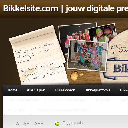
Bikkelsite.com
| jouw digitale pr
Home
Alle 13 pret
Bikkelodeon
Bikkelpretfoto's
Bikk
Coach van het Jaar
Column VV Bakkeveen
Dreamer
Geen
Mailen met..
Voice of VV Bakkeveen (column)
A
A+
A++
Toggle posts