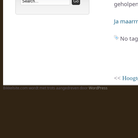
geholpen
Ja maarrrr
No tag
<<
Hoogt
Bikkelsite.com wordt met trots aangedreven door
WordPress