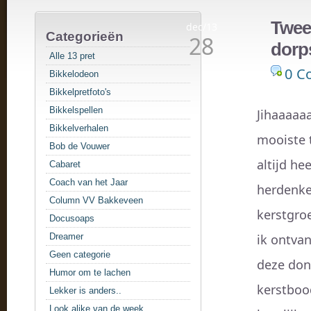
Twee
dec/13
Categorieën
28
dorp
Alle 13 pret
0 C
Bikkelodeon
Bikkelpretfoto's
Bikkelspellen
Jihaaaaaa
Bikkelverhalen
mooiste t
Bob de Vouwer
altijd he
Cabaret
Coach van het Jaar
herdenke
Column VV Bakkeveen
kerstgroe
Docusoaps
Dreamer
ik ontvan
Geen categorie
deze don
Humor om te lachen
kerstboo
Lekker is anders..
Look alike van de week