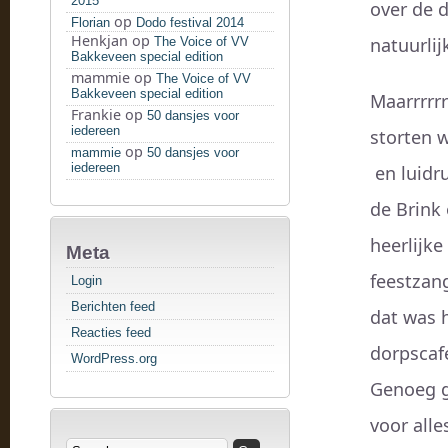
2015
over de d
op
Florian
Dodo festival 2014
Henkjan
op
natuurlij
The Voice of VV
Bakkeveen special edition
mammie
op
The Voice of VV
Bakkeveen special edition
Maarrrrrr
Frankie
op
50 dansjes voor
iedereen
storten 
op
mammie
50 dansjes voor
iedereen
en luidru
de Brink 
heerlijke
Meta
feestzan
Login
Berichten feed
dat was 
Reacties feed
dorpscafé
WordPress.org
Genoeg ge
voor all