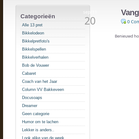
Vang
sep/11
Categorieën
20
0 Co
Alle 13 pret
Bikkelodeon
Benieuwd hoe
Bikkelpretfoto's
Bikkelspellen
Bikkelverhalen
Bob de Vouwer
Cabaret
Coach van het Jaar
Column VV Bakkeveen
Docusoaps
Dreamer
Geen categorie
Humor om te lachen
Lekker is anders..
Look alike van de week