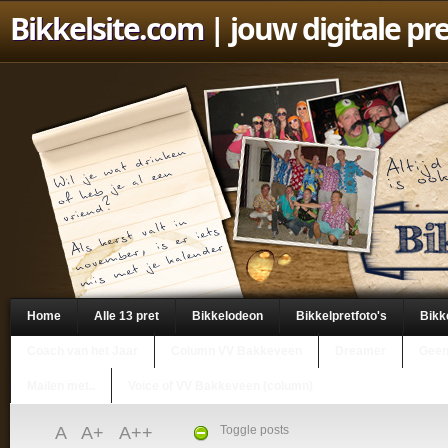
Bikkelsite.com
| jouw digitale pr
Home
Alle 13 pret
Bikkelodeon
Bikkelpretfoto's
Bikk
Coach van het Jaar
Column VV Bakkeveen
Dreamer
Geen
Mailen met..
Voice of VV Bakkeveen (column)
A
A+
A++
Toggle posts