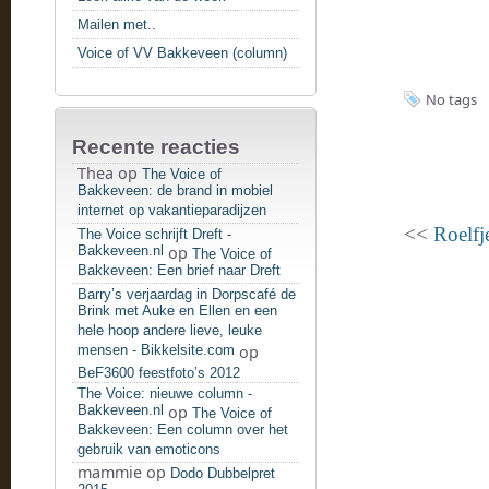
Mailen met..
Voice of VV Bakkeveen (column)
No tags
Recente reacties
Thea
op
The Voice of
Bakkeveen: de brand in mobiel
internet op vakantieparadijzen
<<
Roelfj
The Voice schrijft Dreft -
Bakkeveen.nl
op
The Voice of
Bakkeveen: Een brief naar Dreft
Barry’s verjaardag in Dorpscafé de
Brink met Auke en Ellen en een
hele hoop andere lieve, leuke
mensen - Bikkelsite.com
op
BeF3600 feestfoto’s 2012
The Voice: nieuwe column -
Bakkeveen.nl
op
The Voice of
Bakkeveen: Een column over het
gebruik van emoticons
mammie
op
Dodo Dubbelpret