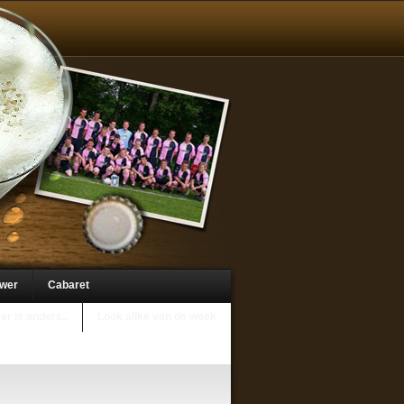
uwer
Cabaret
er is anders..
Look alike van de week