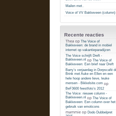
Mailen met..
Voice of VV Bakkeveen (column)
Recente reacties
Thea
op
The Voice of
Bakkeveen: de brand in mobiel
internet op vakantieparadijzen
The Voice schrijft Dreft -
Bakkeveen.nl
op
The Voice of
Bakkeveen: Een brief naar Dreft
Barry’s verjaardag in Dorpscafé d
Brink met Auke en Ellen en een
hele hoop andere lieve, leuke
mensen - Bikkelsite.com
op
BeF3600 feestfoto’s 2012
The Voice: nieuwe column -
Bakkeveen.nl
op
The Voice of
Bakkeveen: Een column over het
gebruik van emoticons
mammie
op
Dodo Dubbelpret