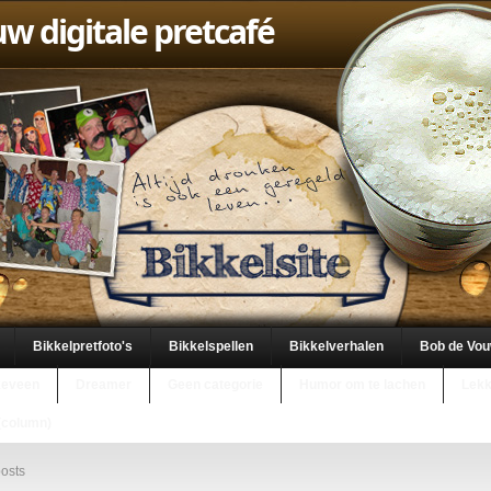
uw digitale pretcafé
Bikkelpretfoto's
Bikkelspellen
Bikkelverhalen
Bob de Vo
keveen
Dreamer
Geen categorie
Humor om te lachen
Lekk
(column)
osts