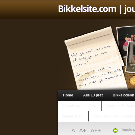
Bikkelsite.com
| jo
Home
Alle 13 pret
Bikkelodeon
Coach van het Jaar
Column VV Bak
Mailen met..
Voice of VV Bakkeveen 
A
A+
A++
Toggle p