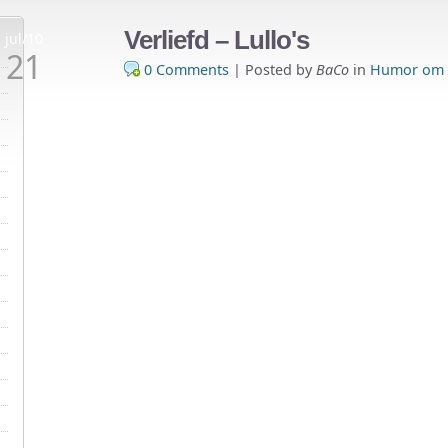
Verliefd – Lullo's
jul/10
21
0 Comments
|
Posted by
BaCo
in
Humor om t