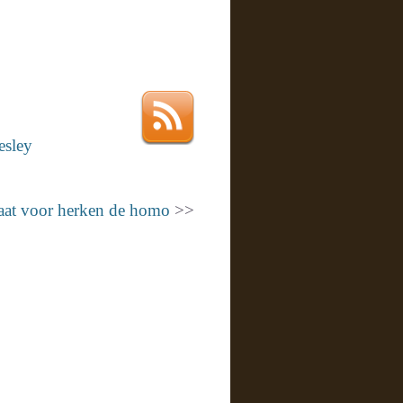
esley
aat voor herken de homo
>>