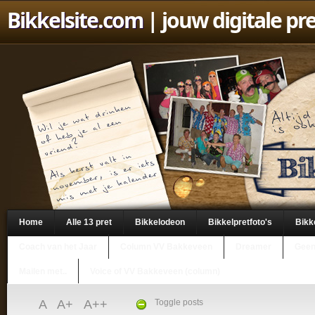
Bikkelsite.com
| jouw digitale pr
Home
Alle 13 pret
Bikkelodeon
Bikkelpretfoto's
Bikk
Coach van het Jaar
Column VV Bakkeveen
Dreamer
Geen
Mailen met..
Voice of VV Bakkeveen (column)
A
A+
A++
Toggle posts