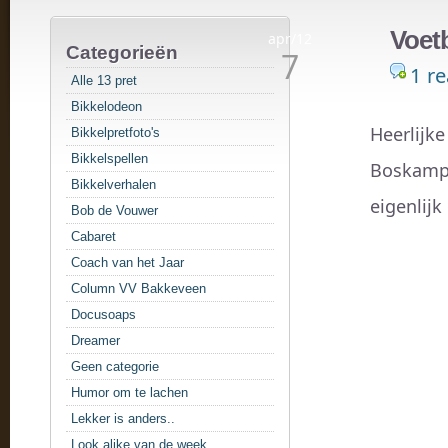
Voetb
apr/12
Categorieën
7
1 re
Alle 13 pret
Bikkelodeon
Heerlijke
Bikkelpretfoto's
Bikkelspellen
Boskamp 
Bikkelverhalen
eigenlij
Bob de Vouwer
Cabaret
Coach van het Jaar
Column VV Bakkeveen
Docusoaps
Dreamer
Geen categorie
Humor om te lachen
Lekker is anders..
Look alike van de week