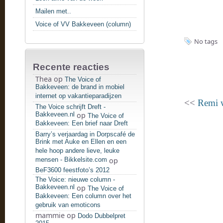
Mailen met..
Voice of VV Bakkeveen (column)
No tags
Recente reacties
Thea
op
The Voice of
Bakkeveen: de brand in mobiel
internet op vakantieparadijzen
<<
Remi w
The Voice schrijft Dreft -
Bakkeveen.nl
op
The Voice of
Bakkeveen: Een brief naar Dreft
Barry’s verjaardag in Dorpscafé de
Brink met Auke en Ellen en een
hele hoop andere lieve, leuke
mensen - Bikkelsite.com
op
BeF3600 feestfoto’s 2012
The Voice: nieuwe column -
Bakkeveen.nl
op
The Voice of
Bakkeveen: Een column over het
gebruik van emoticons
mammie
op
Dodo Dubbelpret