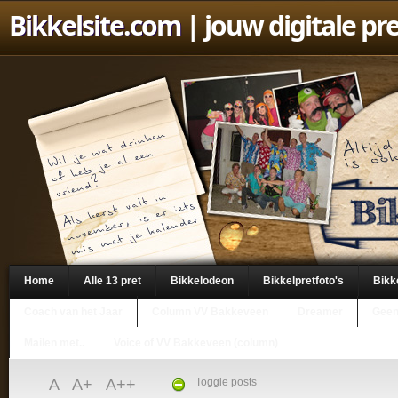
Bikkelsite.com
| jouw digitale pr
Home
Alle 13 pret
Bikkelodeon
Bikkelpretfoto's
Bikk
Coach van het Jaar
Column VV Bakkeveen
Dreamer
Geen
Mailen met..
Voice of VV Bakkeveen (column)
A
A+
A++
Toggle posts