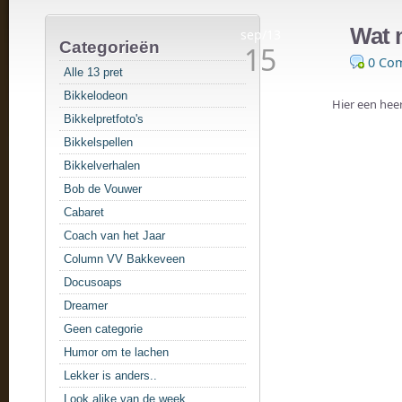
Wat 
sep/13
Categorieën
15
0 Co
Alle 13 pret
Bikkelodeon
Hier een hee
Bikkelpretfoto's
Bikkelspellen
Bikkelverhalen
Bob de Vouwer
Cabaret
Coach van het Jaar
Column VV Bakkeveen
Docusoaps
Dreamer
Geen categorie
Humor om te lachen
Lekker is anders..
Look alike van de week