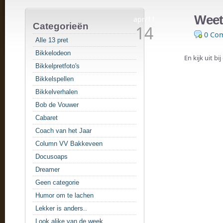
Weet 
apr/11
Categorieën
14
0 Co
Alle 13 pret
Bikkelodeon
En kijk uit bi
Bikkelpretfoto's
Bikkelspellen
Bikkelverhalen
Bob de Vouwer
Cabaret
Coach van het Jaar
Column VV Bakkeveen
Docusoaps
Dreamer
Geen categorie
Humor om te lachen
Lekker is anders..
Look alike van de week