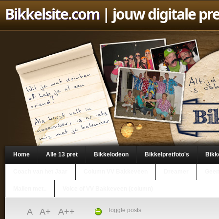
Bikkelsite.com
| jouw digitale pr
Home
Alle 13 pret
Bikkelodeon
Bikkelpretfoto's
Bikk
Coach van het Jaar
Column VV Bakkeveen
Dreamer
Geen
Mailen met..
Voice of VV Bakkeveen (column)
A
A+
A++
Toggle posts