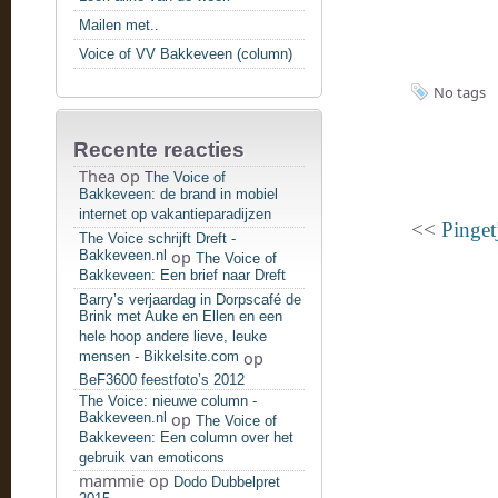
Mailen met..
Voice of VV Bakkeveen (column)
No tags
Recente reacties
Thea
op
The Voice of
Bakkeveen: de brand in mobiel
internet op vakantieparadijzen
<<
Pinget
The Voice schrijft Dreft -
Bakkeveen.nl
op
The Voice of
Bakkeveen: Een brief naar Dreft
Barry’s verjaardag in Dorpscafé de
Brink met Auke en Ellen en een
hele hoop andere lieve, leuke
mensen - Bikkelsite.com
op
BeF3600 feestfoto’s 2012
The Voice: nieuwe column -
Bakkeveen.nl
op
The Voice of
Bakkeveen: Een column over het
gebruik van emoticons
mammie
op
Dodo Dubbelpret