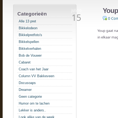
Youp
jul/10
Categorieën
15
0 Co
Alle 13 pret
Bikkelodeon
Youp gaat naa
Bikkelpretfoto's
in elkaar mag
Bikkelspellen
Bikkelverhalen
Bob de Vouwer
Cabaret
Coach van het Jaar
Column VV Bakkeveen
Docusoaps
Dreamer
Geen categorie
Humor om te lachen
Lekker is anders..
Look alike van de week