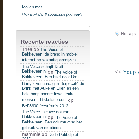
Mailen met..
Voice of VV Bakkeveen (column)
No tags
Recente reacties
Thea
op
The Voice of
Bakkeveen: de brand in mobiel
internet op vakantieparadijzen
The Voice schrijft Dreft -
<<
Youp v
Bakkeveen.nl
op
The Voice of
Bakkeveen: Een brief naar Dreft
Barry’s verjaardag in Dorpscafé de
Brink met Auke en Ellen en een
hele hoop andere lieve, leuke
mensen - Bikkelsite.com
op
BeF3600 feestfoto’s 2012
The Voice: nieuwe column -
Bakkeveen.nl
op
The Voice of
Bakkeveen: Een column over het
gebruik van emoticons
mammie
op
Dodo Dubbelpret