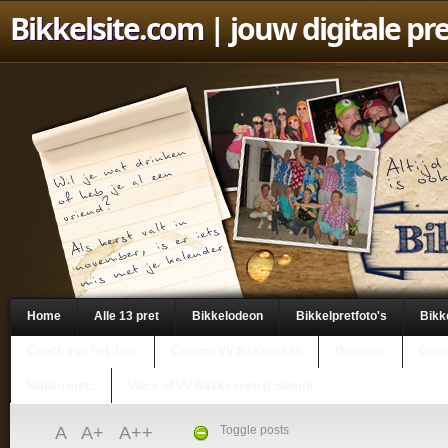
Bikkelsite.com
| jouw digitale pr
Home
Alle 13 pret
Bikkelodeon
Bikkelpretfoto's
Bikk
Coach van het Jaar
Column VV Bakkeveen
Dreamer
Geen
Mailen met..
Voice of VV Bakkeveen (column)
A
A+
A++
Toggle posts