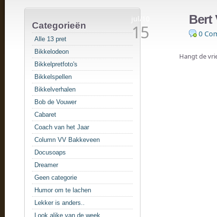
Bert 
jul/10
Categorieën
15
0 Co
Alle 13 pret
Bikkelodeon
Hangt de vri
Bikkelpretfoto's
Bikkelspellen
Bikkelverhalen
Bob de Vouwer
Cabaret
Coach van het Jaar
Column VV Bakkeveen
Docusoaps
Dreamer
Geen categorie
Humor om te lachen
Lekker is anders..
Look alike van de week