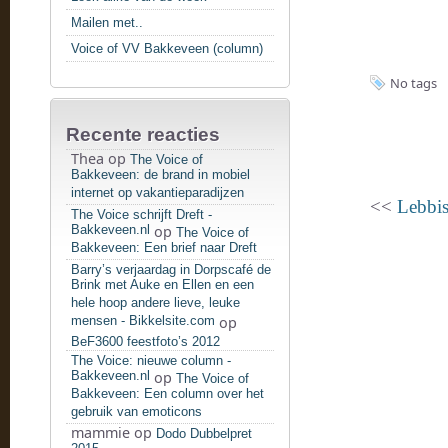
Mailen met..
Voice of VV Bakkeveen (column)
No tags
Recente reacties
Thea
op
The Voice of
Bakkeveen: de brand in mobiel
internet op vakantieparadijzen
<<
Lebbi
The Voice schrijft Dreft -
Bakkeveen.nl
op
The Voice of
Bakkeveen: Een brief naar Dreft
Barry’s verjaardag in Dorpscafé de
Brink met Auke en Ellen en een
hele hoop andere lieve, leuke
mensen - Bikkelsite.com
op
BeF3600 feestfoto’s 2012
The Voice: nieuwe column -
Bakkeveen.nl
op
The Voice of
Bakkeveen: Een column over het
gebruik van emoticons
mammie
op
Dodo Dubbelpret