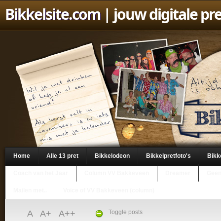
Bikkelsite.com
| jouw digitale pr
Home
Alle 13 pret
Bikkelodeon
Bikkelpretfoto's
Bikk
Coach van het Jaar
Column VV Bakkeveen
Dreamer
Geen
Mailen met..
Voice of VV Bakkeveen (column)
A
A+
A++
Toggle posts