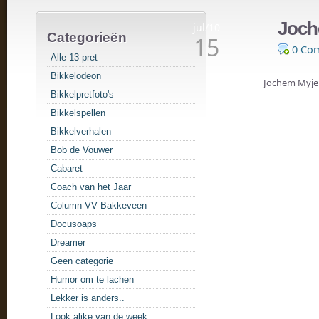
Joch
jul/10
Categorieën
15
0 Co
Alle 13 pret
Bikkelodeon
Jochem Myjer
Bikkelpretfoto's
Bikkelspellen
Bikkelverhalen
Bob de Vouwer
Cabaret
Coach van het Jaar
Column VV Bakkeveen
Docusoaps
Dreamer
Geen categorie
Humor om te lachen
Lekker is anders..
Look alike van de week