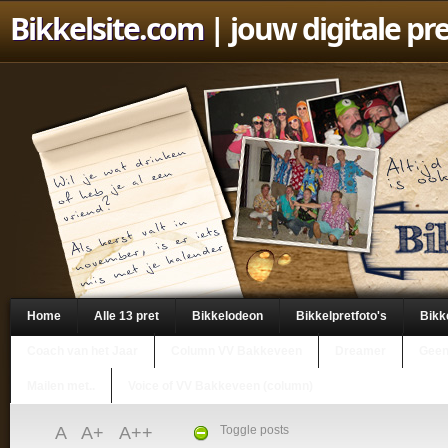
Bikkelsite.com
| jouw digitale pr
Home
Alle 13 pret
Bikkelodeon
Bikkelpretfoto's
Bikk
Coach van het Jaar
Column VV Bakkeveen
Dreamer
Geen
Mailen met..
Voice of VV Bakkeveen (column)
A
A+
A++
Toggle posts