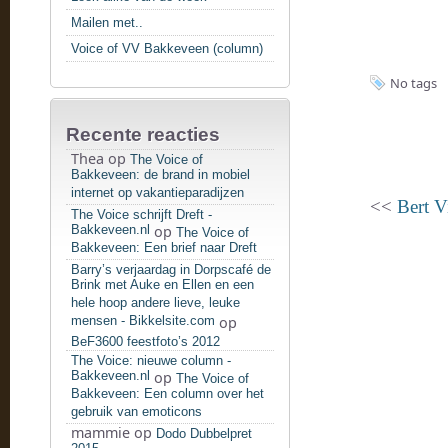
Mailen met..
Voice of VV Bakkeveen (column)
No tags
Recente reacties
Thea
op
The Voice of
Bakkeveen: de brand in mobiel
internet op vakantieparadijzen
<<
Bert V
The Voice schrijft Dreft -
Bakkeveen.nl
op
The Voice of
Bakkeveen: Een brief naar Dreft
Barry’s verjaardag in Dorpscafé de
Brink met Auke en Ellen en een
hele hoop andere lieve, leuke
mensen - Bikkelsite.com
op
BeF3600 feestfoto’s 2012
The Voice: nieuwe column -
Bakkeveen.nl
op
The Voice of
Bakkeveen: Een column over het
gebruik van emoticons
mammie
op
Dodo Dubbelpret