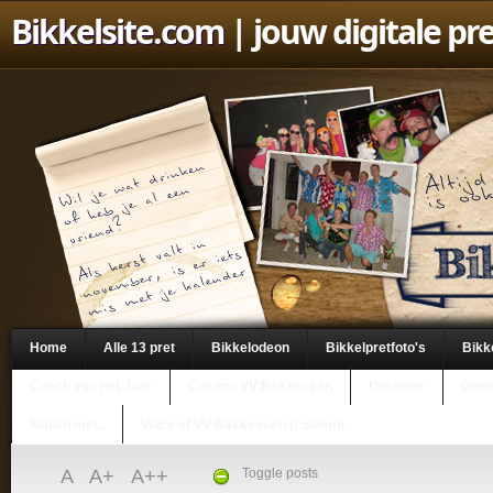
Bikkelsite.com
| jouw digitale pr
Home
Alle 13 pret
Bikkelodeon
Bikkelpretfoto's
Bikk
Coach van het Jaar
Column VV Bakkeveen
Dreamer
Geen
Mailen met..
Voice of VV Bakkeveen (column)
A
A+
A++
Toggle posts