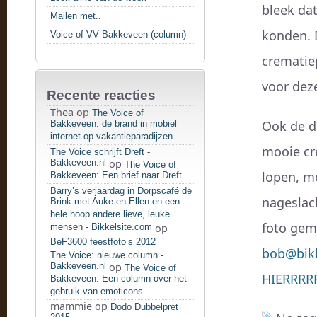
bleek da
Mailen met..
konden. 
Voice of VV Bakkeveen (column)
crematiep
voor dez
Recente reacties
Thea
op
The Voice of
Ook de d
Bakkeveen: de brand in mobiel
internet op vakantieparadijzen
mooie cre
The Voice schrijft Dreft -
Bakkeveen.nl
op
The Voice of
lopen, m
Bakkeveen: Een brief naar Dreft
Barry’s verjaardag in Dorpscafé de
nageslach
Brink met Auke en Ellen en een
hele hoop andere lieve, leuke
foto gem
mensen - Bikkelsite.com
op
BeF3600 feestfoto’s 2012
bob@bikk
The Voice: nieuwe column -
Bakkeveen.nl
op
The Voice of
HIERRRR
Bakkeveen: Een column over het
gebruik van emoticons
mammie
op
Dodo Dubbelpret