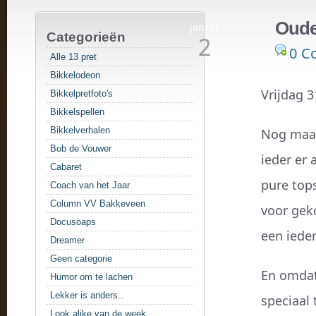
Oude
jan/11
Categorieën
2
0 C
Alle 13 pret
Bikkelodeon
Vrijdag 3
Bikkelpretfoto's
Bikkelspellen
Bikkelverhalen
Nog maar
Bob de Vouwer
ieder er
Cabaret
pure tops
Coach van het Jaar
Column VV Bakkeveen
voor gek
Docusoaps
een ieder
Dreamer
Geen categorie
En omdat
Humor om te lachen
Lekker is anders..
speciaal 
Look alike van de week