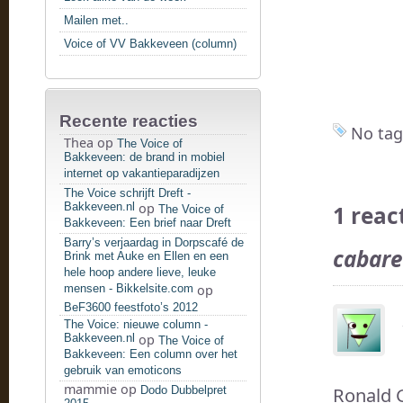
Mailen met..
Voice of VV Bakkeveen (column)
Recente reacties
No tag
Thea
op
The Voice of
Bakkeveen: de brand in mobiel
internet op vakantieparadijzen
The Voice schrijft Dreft -
Bakkeveen.nl
op
1 reac
The Voice of
Bakkeveen: Een brief naar Dreft
Barry’s verjaardag in Dorpscafé de
cabare
Brink met Auke en Ellen en een
hele hoop andere lieve, leuke
mensen - Bikkelsite.com
op
BeF3600 feestfoto’s 2012
The Voice: nieuwe column -
Bakkeveen.nl
op
The Voice of
Bakkeveen: Een column over het
gebruik van emoticons
mammie
op
Dodo Dubbelpret
Ronald 