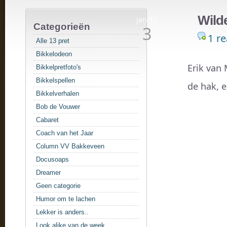
Wilde
jan/11
Categorieën
3
1 re
Alle 13 pret
Bikkelodeon
Erik van
Bikkelpretfoto's
Bikkelspellen
de hak, e
Bikkelverhalen
Bob de Vouwer
Cabaret
Coach van het Jaar
Column VV Bakkeveen
Docusoaps
Dreamer
Geen categorie
Humor om te lachen
Lekker is anders..
Look alike van de week