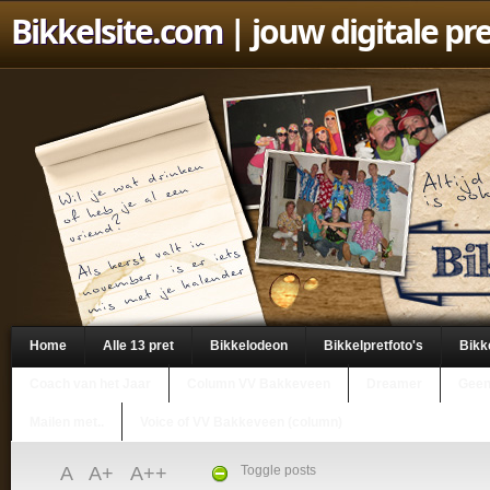
Bikkelsite.com
| jouw digitale pr
Home
Alle 13 pret
Bikkelodeon
Bikkelpretfoto's
Bikk
Coach van het Jaar
Column VV Bakkeveen
Dreamer
Geen
Mailen met..
Voice of VV Bakkeveen (column)
A
A+
A++
Toggle posts